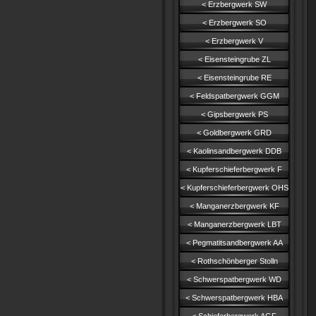
< Erzbergwerk SW
< Erzbergwerk SO
< Erzbergwerk V
< Eisensteingrube ZL
< Eisensteingrube RE
< Feldspatbergwerk GGM
< Gipsbergwerk PS
< Goldbergwerk GRD
< Kaolinsandbergwerk DDB
< Kupferschieferbergwerk F
< Kupferschieferbergwerk OHS
< Manganerzbergwerk KF
< Manganerzbergwerk LBT
< Pegmatitsandbergwerk AA
< Rothschönberger Stolln
< Schwerspatbergwerk WD
< Schwerspatbergwerk HBA