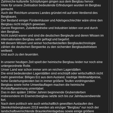
Zahlreiche kulturelle Schöpfungen gingen aus dem Bergbau hervor.
Viele für unsere Zivilisation bedeutende Erfindungen wurden im Bergbau
gemacht.
Auch der Reichtum unseres Landes gründet mit auf dem Verdienst des
Bergbaues.
Der Bestand einiger Fürstenhäuser und Adelsgeschlechter wäre ohne den
Bergbau nicht möglich gewesen.
Ganze Regionen, Zulieferbetriebe und Industrien lebten von und durch
den Bergbau.
Nicht zuletzt waren und sind die deutschen Bergleute und deren Wissen im
internationalen Bergbau sehr gefragt und begehrt.
Mit diesem Wissen und seiner hochentwickelten Bergbautechnologie
zählen die deutschen Bergwerke zu den sichersten Bergbaubetrieben
weltweit.
Und auch zu den teuersten.
In unserer heutigen Zeit spielt der heimische Bergbau leider nur noch eine
untergeordnete Rolle.
Unser Land war schon immer arm an reichen Lagerstätten.
Die einst bedeutenden Lagerstätten sind erschöpft oder wirtschaftlich nicht
mehr gewinnbar. Billiges Erz aus dem Ausland, niedrige Weltmarktpreise,
hohe Gestehungskosten bei in immer größere Teufen vordringenden
Bergbau sowie hohe Umweltauflagen machen die heimische
Rohstoffgewinnung unrentabel.
Das in den späten 1960er Jahren beginnende Grubensterben
insbesondere im Eisenerzbergbau setzte sich
bis zur Jahrtausendwende
fort.
Nach dem politisch wie auch wirtschaftlich gewollten Auslaufen des
Steinkohlebergbaues 2018 werden als einziger "Bergbau" nur noch der
landschaftsvernichtende Braunkohlentagebau sowie einige größere