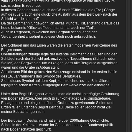
zum Gebet in der Anfahrtstube, amtlich angeordnet wurde dies 1595 im
sächsischen Erzgebirge.
In diesen Gebeten wurde auch der Wunsch "Glück tue die (Erz-) Gänge
auf" geäußert, auch eine glückliche Ausfahrt aus dem Bergwerk nach der
Schicht wurde so erhofft.
Da der Bergmann für gewöhnlich etwas Mundfaul ist, entstand daraus das
heute bekannte
"Glück auf" oder manchmal auch nur "Auf".
Auch in Regionen, in welchen der Bergbau schon lange der
Vergangenheit angehört ist dieser Gruß noch gebräuchlich.
Der Schlägel und das Eisen waren die ersten modernen Werkzeuge des
Bergmannes.
Überlieferungen zufolge legte der leitende Bergmann das Eisen und den
Schlägel nach der Schicht gekreuzt vor die Tagesöffnung (Schacht oder
Stollen) des Bergwerkes, um zu zeigen, dass alle Bergleute ausgefahren
waren und die Grube in Abbau steht.
Aus diesem Bild der gekreuzten Werkzeuge entstand in der ersten Hälfte
des 16. Jahrhunderts das Symbol des Bergbaues.
Steht dieses Symbol auf dem Kopf, kennzeichnet es - z. B. in älteren
topographischen Karten - stillgelegte Bergwerke bzw. den Altbergbau.
Unter dem Begriff Bergbau versteht man die meist untertägige Gewinnung
von Bodenschätzen. Aber auch Braunkohletagebaue, Gipstagebaue,
Erztagebaue und einige in offenen Gruben zu gewinnende Steine und
Erden fallen unter den Begriff Bergbau. Diese sollen jedoch nicht Ziel
meiner Betrachtungen sein.
Der Bergbau in Deutschland hat eine über 2000jährige Geschichte.
Schon in der Keltenzeit wurde im Gebiet der heutigen Bundesrepublik
nach Bodenschätzen geschürft.