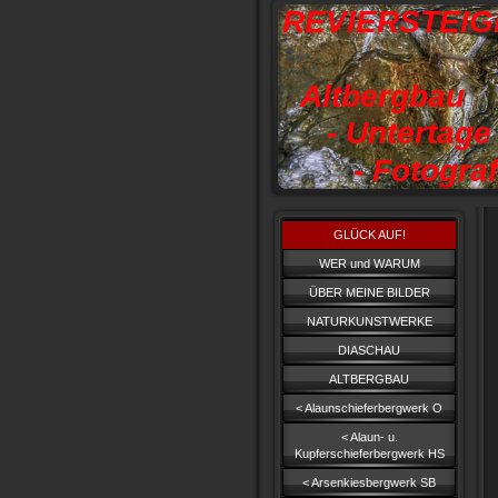
REVIERSTEI
Altbergbau
- Untertage
- Fotograf
GLÜCK AUF!
WER und WARUM
ÜBER MEINE BILDER
NATURKUNSTWERKE
DIASCHAU
ALTBERGBAU
< Alaunschieferbergwerk O
< Alaun- u.
Kupferschieferbergwerk HS
< Arsenkiesbergwerk SB