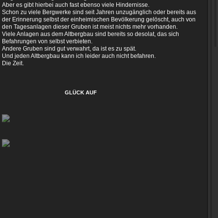
Aber es gibt hierbei auch fast ebenso viele Hindernisse.
Schon zu viele Bergwerke sind seit Jahren unzugänglich oder bereits aus
der Erinnerung selbst der einheimischen Bevölkerung gelöscht, auch von
den Tagesanlagen dieser Gruben ist meist nichts mehr vorhanden.
Viele Anlagen aus dem Altbergbau sind bereits so desolat, das sich
Befahrungen von selbst verbieten.
Andere Gruben sind gut verwahrt, da ist es zu spät.
Und jeden Altbergbau kann ich leider auch nicht befahren.
Die Zeit.
GLÜCK AUF