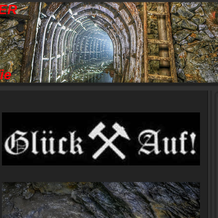
GER
ie