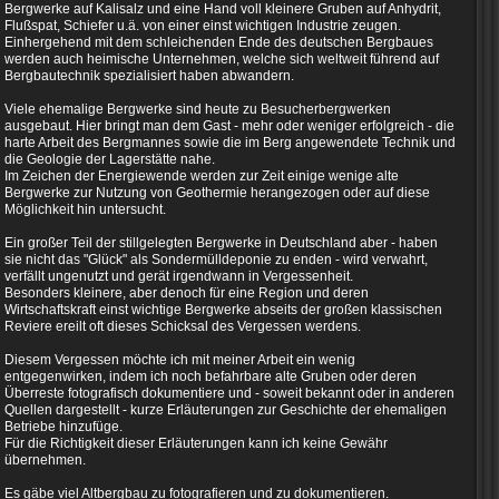
Bergwerke auf Kalisalz und eine Hand voll kleinere Gruben auf Anhydrit,
Flußspat, Schiefer u.ä. von einer einst wichtigen Industrie zeugen.
Einhergehend mit dem schleichenden Ende des deutschen Bergbaues
werden auch heimische Unternehmen, welche sich weltweit führend auf
Bergbautechnik spezialisiert haben abwandern.
Viele ehemalige Bergwerke sind heute zu Besucherbergwerken
ausgebaut. Hier bringt man dem Gast - mehr oder weniger erfolgreich - die
harte Arbeit des Bergmannes sowie die im Berg angewendete Technik und
die Geologie der Lagerstätte nahe.
Im Zeichen der Energiewende werden zur Zeit einige wenige alte
Bergwerke zur Nutzung von Geothermie herangezogen oder auf diese
Möglichkeit hin untersucht.
Ein großer Teil der stillgelegten Bergwerke in Deutschland aber - haben
sie nicht das "Glück" als Sondermülldeponie zu enden - wird verwahrt,
verfällt ungenutzt und gerät irgendwann in Vergessenheit.
Besonders kleinere, aber denoch für eine Region und deren
Wirtschaftskraft einst wichtige Bergwerke abseits der großen klassischen
Reviere ereilt oft dieses Schicksal des Vergessen werdens.
Diesem Vergessen möchte ich mit meiner Arbeit ein wenig
entgegenwirken, indem ich noch befahrbare alte Gruben oder deren
Überreste fotografisch dokumentiere und - soweit bekannt oder in anderen
Quellen dargestellt - kurze Erläuterungen zur Geschichte der ehemaligen
Betriebe hinzufüge.
Für die Richtigkeit dieser Erläuterungen kann ich keine Gewähr
übernehmen.
Es gäbe viel Altbergbau zu fotografieren und zu dokumentieren.