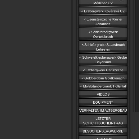
Médénec CZ
< Erzbergwerk Kovárská CZ
< Eisensteinzeche Kleiner
Johannes
< Schieferbergwerk
Oertelsbruch
< Schiefergrube Staatsbruch
Lehesten
< Schwefelkiesbergwerk Grube
Bayerland
< Erzbergwerk Carlszeche
< Goldbergbau Goldkronach
< Molybdänbergwerk Höllental
VIDEOS
EQUIPMENT
VERHALTEN IM ALTBERGBAU
LETZTER
SCHICHTBUCHEINTRAG
BESUCHERBERGWERKE