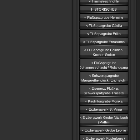
< Himmelreichhöhle
HISTORISCHES
< Flußspatgrube Hermine
< Flußspatgrube Cäcilia
< Flußspatgrube Erika
< Flußspatgrube Erna/Anna
< Flußspatgrube Heinrich-
Kocher-Stollen
< Flußspatgrube
Johannesschacht / Rolandgang
< Schwerspatgrube
Margarethenglück, Erichstolln
< Eisenerz, Fluß- u.
Schwerspatgrube Trusetal
< Kaolintongrube Monika
< Erzbergwerk St. Anna
< Erzbergwerk Grube Nitzlbuch
(Maffei)
< Erzbergwerk Grube Leonie
< Erzbergwerk Kupferberg /