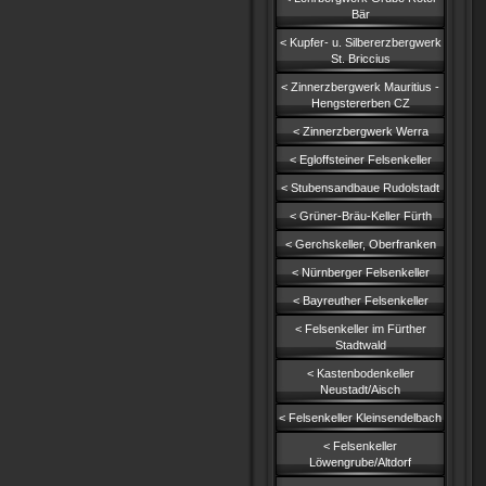
Bär
< Kupfer- u. Silbererzbergwerk
St. Briccius
< Zinnerzbergwerk Mauritius -
Hengstererben CZ
< Zinnerzbergwerk Werra
< Egloffsteiner Felsenkeller
< Stubensandbaue Rudolstadt
< Grüner-Bräu-Keller Fürth
< Gerchskeller, Oberfranken
< Nürnberger Felsenkeller
< Bayreuther Felsenkeller
< Felsenkeller im Fürther
Stadtwald
< Kastenbodenkeller
Neustadt/Aisch
< Felsenkeller Kleinsendelbach
< Felsenkeller
Löwengrube/Altdorf