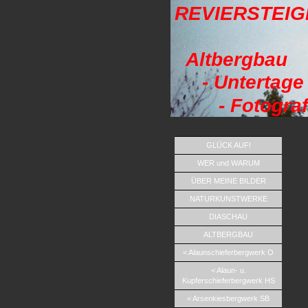
REVIERSTEI
Altbergbau
- Untertage
- Fotograf
GLÜCK AUF!
WER und WARUM
ÜBER MEINE BILDER
NATURKUNSTWERKE
DIASCHAU
ALTBERGBAU
< Alaunschieferbergwerk O
< Alaun- u.
Kupferschieferbergwerk HS
< Arsenkiesbergwerk SB