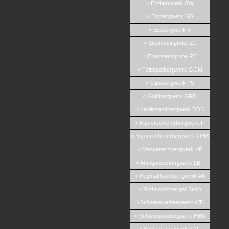
< Erzbergwerk SW
< Erzbergwerk SO
< Erzbergwerk V
< Eisensteingrube ZL
< Eisensteingrube RE
< Feldspatbergwerk GGM
< Gipsbergwerk PS
< Goldbergwerk GRD
< Kaolinsandbergwerk DDB
< Kupferschieferbergwerk F
< Kupferschieferbergwerk OHS
< Manganerzbergwerk KF
< Manganerzbergwerk LBT
< Pegmatitsandbergwerk AA
< Rothschönberger Stolln
< Schwerspatbergwerk WD
< Schwerspatbergwerk HBA