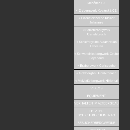
Médénec CZ
< Erzbergwerk Kovárská CZ
< Eisensteinzeche Kleiner
Johannes
< Schieferbergwerk
Oertelsbruch
< Schiefergrube Staatsbruch
Lehesten
< Schwefelkiesbergwerk Grube
Bayerland
< Erzbergwerk Carlszeche
< Goldbergbau Goldkronach
< Molybdänbergwerk Höllental
VIDEOS
EQUIPMENT
VERHALTEN IM ALTBERGBAU
LETZTER
SCHICHTBUCHEINTRAG
BESUCHERBERGWERKE