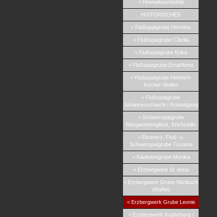
< Himmelreichhöhle
HISTORISCHES
< Flußspatgrube Hermine
< Flußspatgrube Cäcilia
< Flußspatgrube Erika
< Flußspatgrube Erna/Anna
< Flußspatgrube Heinrich-
Kocher-Stollen
< Flußspatgrube
Johannesschacht / Rolandgang
< Schwerspatgrube
Margarethenglück, Erichstolln
< Eisenerz, Fluß- u.
Schwerspatgrube Trusetal
< Kaolintongrube Monika
< Erzbergwerk St. Anna
< Erzbergwerk Grube Nitzlbuch
(Maffei)
< Erzbergwerk Grube Leonie
< Erzbergwerk Kupferberg /