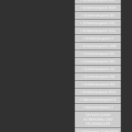
< Schieferbergwerk AGF
< Schieferbergwerk BGR
< Schieferbergwerk BS
< Schieferbergwerk GEL
< Schieferbergwerk GGL
< Schieferbergwerk K
< Schieferbergwerk UWB
< Schieferbergwerk KG
< Schieferbergwerk WG
< Schieferbergwerk JG
< Schieferbergwerk RB
< Schieferbergwerk RS
< Schieferbergwerk RUG
< Talkschieferbergwerk E
< Wasserkraftwerk Z
ÖFFENTLICHER
ALTBERGBAU UND
FELSENKELLER
< Lehrbergwerk Grube Roter