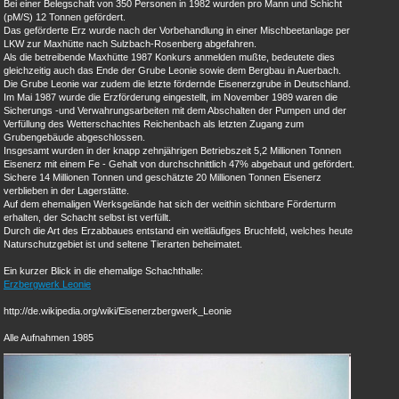
Bei einer Belegschaft von 350 Personen in 1982 wurden pro Mann und Schicht
(pM/S) 12 Tonnen gefördert.
Das geförderte Erz wurde nach der Vorbehandlung in einer Mischbeetanlage per
LKW zur Maxhütte nach Sulzbach-Rosenberg abgefahren.
Als die betreibende Maxhütte 1987 Konkurs anmelden mußte, bedeutete dies
gleichzeitig auch das Ende der Grube Leonie sowie dem Bergbau in Auerbach.
Die Grube Leonie war zudem die letzte fördernde Eisenerzgrube in Deutschland.
Im Mai 1987 wurde die Erzförderung eingestellt, im November 1989 waren die
Sicherungs -und Verwahrungsarbeiten mit dem Abschalten der Pumpen und der
Verfüllung des Wetterschachtes Reichenbach als letzten Zugang zum
Grubengebäude abgeschlossen.
Insgesamt wurden in der knapp zehnjährigen Betriebszeit 5,2 Millionen Tonnen
Eisenerz mit einem Fe - Gehalt von durchschnittlich 47% abgebaut und gefördert.
Sichere 14 Millionen Tonnen und geschätzte 20 Millionen Tonnen Eisenerz
verblieben in der Lagerstätte.
Auf dem ehemaligen Werksgelände hat sich der weithin sichtbare Förderturm
erhalten, der Schacht selbst ist verfüllt.
Durch die Art des Erzabbaues entstand ein weitläufiges Bruchfeld, welches heute
Naturschutzgebiet ist und seltene Tierarten beheimatet.
Ein kurzer Blick in die ehemalige Schachthalle:
Erzbergwerk Leonie
http://de.wikipedia.org/wiki/Eisenerzbergwerk_Leonie
Alle Aufnahmen 1985