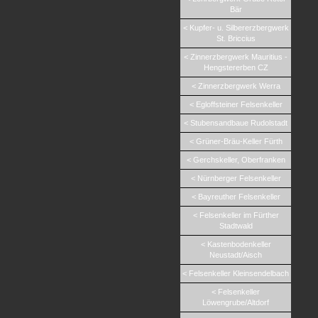
Bär
< Kupfer- u. Silbererzbergwerk
St. Briccius
< Zinnerzbergwerk Mauritius -
Hengstererben CZ
< Zinnerzbergwerk Werra
< Egloffsteiner Felsenkeller
< Stubensandbaue Rudolstadt
< Grüner-Bräu-Keller Fürth
< Gerchskeller, Oberfranken
< Nürnberger Felsenkeller
< Bayreuther Felsenkeller
< Felsenkeller im Fürther
Stadtwald
< Kastenbodenkeller
Neustadt/Aisch
< Felsenkeller Kleinsendelbach
< Felsenkeller
Löwengrube/Altdorf