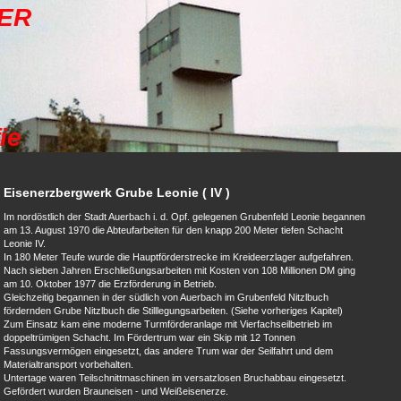
GER
ie
Eisenerzbergwerk Grube Leonie ( IV )
Im nordöstlich der Stadt Auerbach i. d. Opf. gelegenen Grubenfeld Leonie begannen
am 13. August 1970 die Abteufarbeiten für den knapp 200 Meter tiefen Schacht
Leonie IV.
In 180 Meter Teufe wurde die Hauptförderstrecke im Kreideerzlager aufgefahren.
Nach sieben Jahren Erschließungsarbeiten mit Kosten von 108 Millionen DM ging
am 10. Oktober 1977 die Erzförderung in Betrieb.
Gleichzeitig begannen in der südlich von Auerbach im Grubenfeld Nitzlbuch
fördernden Grube Nitzlbuch die Stilllegungsarbeiten. (Siehe vorheriges Kapitel)
Zum Einsatz kam eine moderne Turmförderanlage mit Vierfachseilbetrieb im
doppeltrümigen Schacht. Im Fördertrum war ein Skip mit 12 Tonnen
Fassungsvermögen eingesetzt, das andere Trum war der Seilfahrt und dem
Materialtransport vorbehalten.
Untertage waren Teilschnittmaschinen im versatzlosen Bruchabbau eingesetzt.
Gefördert wurden Brauneisen - und Weißeisenerze.