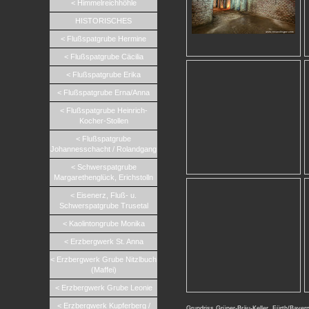
< Himmelreichhöhle
HISTORISCHES
< Flußspatgrube Hermine
< Flußspatgrube Cäcilia
< Flußspatgrube Erika
< Flußspatgrube Erna/Anna
< Flußspatgrube Heinrich-
Kocher-Stollen
< Flußspatgrube
Johannesschacht / Rolandgang
< Schwerspatgrube
Margarethenglück, Erichstolln
< Eisenerz, Fluß- u.
Schwerspatgrube Trusetal
< Kaolintongrube Monika
< Erzbergwerk St. Anna
< Erzbergwerk Grube Nitzlbuch
(Maffei)
< Erzbergwerk Grube Leonie
< Erzbergwerk Kupferberg /
Grundriss Grüner-Bräu-Keller, Fürth/Bayer