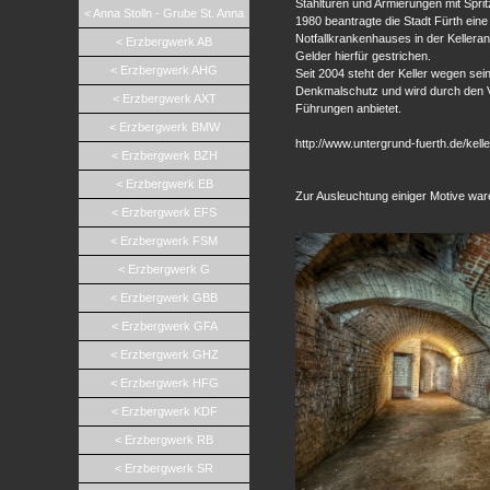
Stahltüren und Armierungen mit Spri
< Anna Stolln - Grube St. Anna
1980 beantragte die Stadt Fürth ei
Notfallkrankenhauses in der Keller
< Erzbergwerk AB
Gelder hierfür gestrichen.
< Erzbergwerk AHG
Seit 2004 steht der Keller wegen se
Denkmalschutz und wird durch den V
< Erzbergwerk AXT
Führungen anbietet.
< Erzbergwerk BMW
http://www.untergrund-fuerth.de/kell
< Erzbergwerk BZH
< Erzbergwerk EB
Zur Ausleuchtung einiger Motive war
< Erzbergwerk EFS
< Erzbergwerk FSM
< Erzbergwerk G
< Erzbergwerk GBB
< Erzbergwerk GFA
< Erzbergwerk GHZ
< Erzbergwerk HFG
< Erzbergwerk KDF
< Erzbergwerk RB
< Erzbergwerk SR