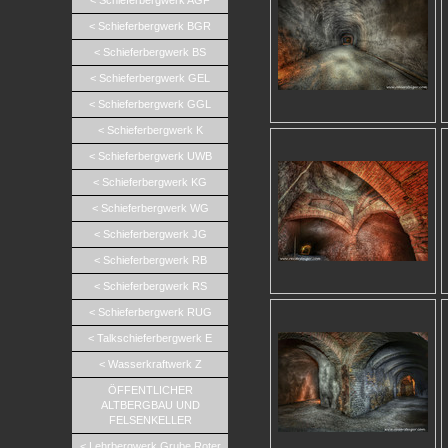
< Schieferbergwerk AGF
< Schieferbergwerk BGR
< Schieferbergwerk BS
< Schieferbergwerk GEL
< Schieferbergwerk GGL
< Schieferbergwerk K
< Schieferbergwerk UWB
< Schieferbergwerk KG
< Schieferbergwerk WG
< Schieferbergwerk JG
< Schieferbergwerk RB
< Schieferbergwerk RS
< Schieferbergwerk RUG
< Talkschieferbergwerk E
< Wasserkraftwerk Z
ÖFFENTLICHER
ALTBERGBAU UND
FELSENKELLER
< Lehrbergwerk Grube Roter