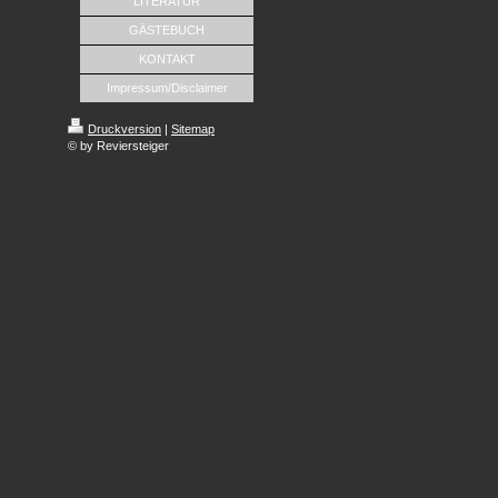
LITERATUR
GÄSTEBUCH
KONTAKT
Impressum/Disclaimer
Druckversion
|
Sitemap
© by Reviersteiger