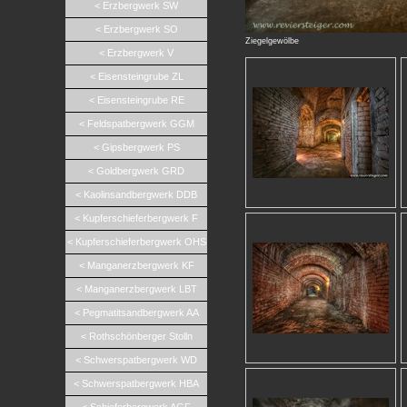
< Erzbergwerk SW
< Erzbergwerk SO
Ziegelgewölbe
< Erzbergwerk V
< Eisensteingrube ZL
< Eisensteingrube RE
< Feldspatbergwerk GGM
< Gipsbergwerk PS
< Goldbergwerk GRD
< Kaolinsandbergwerk DDB
< Kupferschieferbergwerk F
< Kupferschieferbergwerk OHS
< Manganerzbergwerk KF
< Manganerzbergwerk LBT
< Pegmatitsandbergwerk AA
< Rothschönberger Stolln
< Schwerspatbergwerk WD
< Schwerspatbergwerk HBA