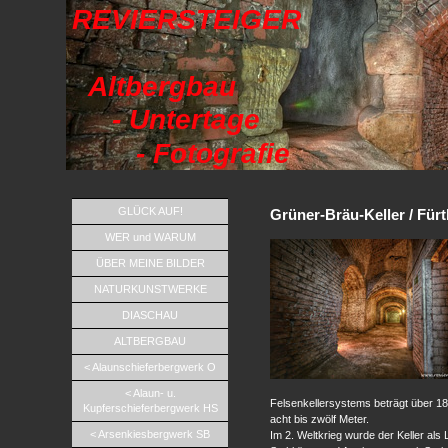
REVIERSTEIGER
Altbergbau
- Untertage
- Fotografie
GLÜCK AUF!
Grüner-Bräu-Keller / Fürt
WER und WARUM
ÜBER MEINE BILDER
NATURKUNSTWERKE
DIASCHAU
ALTBERGBAU
< Alaunschieferbergwerk O
< Alaun- u.
Felsenkellersystems beträgt über 1
Kupferschieferbergwerk HS
acht bis zwölf Meter.
< Arsenkiesbergwerk SB
Im 2. Weltkrieg wurde der Keller als