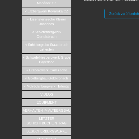
Médénec CZ
< Erzbergwerk Kovárská CZ
Zurück zu öffentlic
< Eisensteinzeche Kleiner
Johannes
< Schieferbergwerk
Oertelsbruch
< Schiefergrube Staatsbruch
Lehesten
< Schwefelkiesbergwerk Grube
Bayerland
< Erzbergwerk Carlszeche
< Goldbergbau Goldkronach
< Molybdänbergwerk Höllental
VIDEOS
EQUIPMENT
VERHALTEN IM ALTBERGBAU
LETZTER
SCHICHTBUCHEINTRAG
BESUCHERBERGWERKE