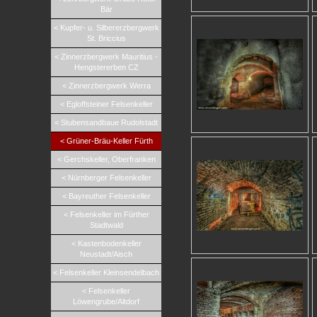
Bär
< Kupfer- u. Silbererzbergwerk
St. Briccius
< Zinnerzbergwerk Mauritius -
Hengstererben CZ
< Zinnerzbergwerk Werra
< Egloffsteiner Felsenkeller
< Stubensandbaue Rudolstadt
< Grüner-Bräu-Keller Fürth
< Gerchskeller, Oberfranken
< Nürnberger Felsenkeller
< Bayreuther Felsenkeller
< Felsenkeller im Fürther
Stadtwald
< Kastenbodenkeller
Neustadt/Aisch
< Felsenkeller Kleinsendelbach
< Felsenkeller
Löwengrube/Altdorf